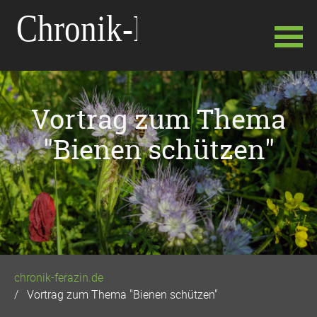
Navigation
überspringen
Vortrag zum Thema
"Bienen schützen"
chronik-ferazin.de
Vortrag zum Thema "Bienen schützen"