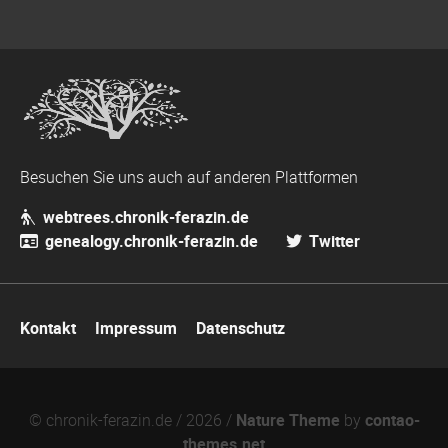
Besuchen Sie uns auch auf anderen Plattformen
webtrees.chronik-ferazin.de
genealogy.chronik-ferazin.de
Twitter
Navigation
Kontakt
Impressum
Datenschutz
überspringen
© chronik-ferazin.de / 2026 /
Nature Theme
by
contao-
themes.net